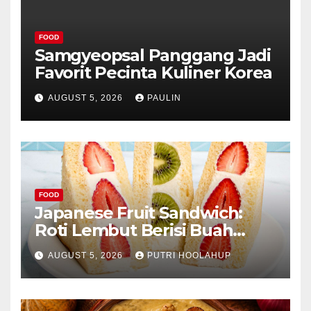
FOOD
Samgyeopsal Panggang Jadi
Favorit Pecinta Kuliner Korea
AUGUST 5, 2026
PAULIN
FOOD
Japanese Fruit Sandwich:
Roti Lembut Berisi Buah
Segar yang Memikat Selera
AUGUST 5, 2026
PUTRI HOOLAHUP