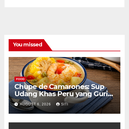
You missed
FOOD
Chupe de Camarones: Sup
Udang Khas Peru yang Gurih
Lezat
AUGUST 6, 2026
SITI