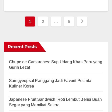
Posts
1
2
…
5
pagination
Recent Posts
Chupe de Camarones: Sup Udang Khas Peru yang
Gurih Lezat
Samgyeopsal Panggang Jadi Favorit Pecinta
Kuliner Korea
Japanese Fruit Sandwich: Roti Lembut Berisi Buah
Segar yang Memikat Selera