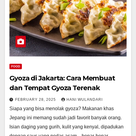
FOOD
Gyoza di Jakarta: Cara Membuat
dan Tempat Gyoza Terenak
FEBRUARY 28, 2025
HANI WULANDARI
Siapa yang bisa menolak gyoza? Makanan khas
Jepang ini memang sudah jadi favorit banyak orang.
Isian daging yang gurih, kulit yang kenyal, dipadukan
dengan saus yang pedas asam—benar-benar