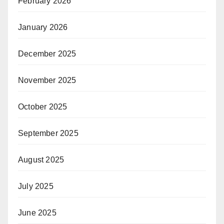
February 2026
January 2026
December 2025
November 2025
October 2025
September 2025
August 2025
July 2025
June 2025