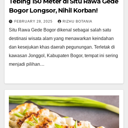
Tebing 150 Meter di Situ Rawa Gede
Bogor Longsor, Nihil Korban!
FEBRUARY 28, 2025
RIZHU BOTANIA
Situ Rawa Gede Bogor dikenal sebagai salah satu
destinasi wisata alam yang menawarkan keindahan
dan kesejukan khas daerah pegunungan. Terletak di
kawasan Jonggol, Kabupaten Bogor, tempat ini sering
menjadi pilihan…