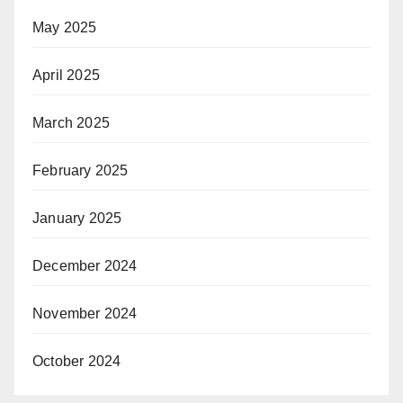
May 2025
April 2025
March 2025
February 2025
January 2025
December 2024
November 2024
October 2024