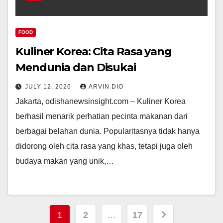
FOOD
Kuliner Korea: Cita Rasa yang
Mendunia dan Disukai
JULY 12, 2026
ARVIN DIO
Jakarta, odishanewsinsight.com – Kuliner Korea
berhasil menarik perhatian pecinta makanan dari
berbagai belahan dunia. Popularitasnya tidak hanya
didorong oleh cita rasa yang khas, tetapi juga oleh
budaya makan yang unik,…
Posts
1
2
…
17