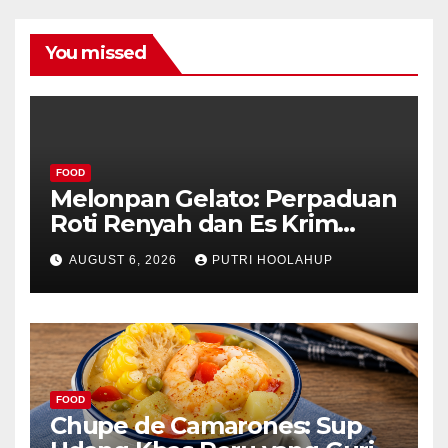
You missed
FOOD
Melonpan Gelato: Perpaduan
Roti Renyah dan Es Krim
Lembut yang Menggoda
AUGUST 6, 2026
PUTRI HOOLAHUP
FOOD
Chupe de Camarones: Sup