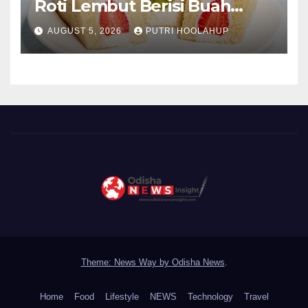
Roti Lembut Berisi Buah
Segar yang Memikat Selera
AUGUST 5, 2026
PUTRI HOOLAHUP
Theme: News Way by
Odisha News
.
Home
Food
Lifestyle
NEWS
Technology
Travel