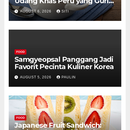
Udang Khas Peru yang Gurih
Lezat
AUGUST 6, 2026
SITI
FOOD
Samgyeopsal Panggang Jadi
Favorit Pecinta Kuliner Korea
AUGUST 5, 2026
PAULIN
FOOD
Japanese Fruit Sandwich: