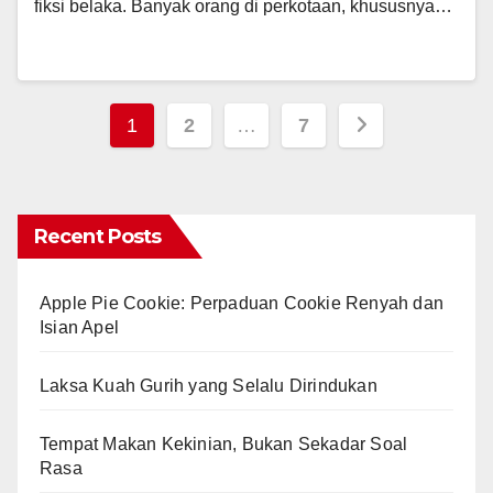
fiksi belaka. Banyak orang di perkotaan, khususnya…
Posts
1
2
…
7
pagination
Recent Posts
Apple Pie Cookie: Perpaduan Cookie Renyah dan
Isian Apel
Laksa Kuah Gurih yang Selalu Dirindukan
Tempat Makan Kekinian, Bukan Sekadar Soal
Rasa