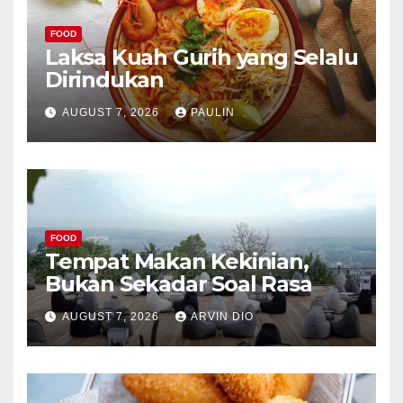
FOOD
Laksa Kuah Gurih yang Selalu
Dirindukan
AUGUST 7, 2026
PAULIN
FOOD
Tempat Makan Kekinian,
Bukan Sekadar Soal Rasa
AUGUST 7, 2026
ARVIN DIO