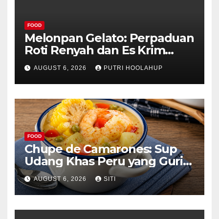
FOOD
Melonpan Gelato: Perpaduan
Roti Renyah dan Es Krim
Lembut yang Menggoda
AUGUST 6, 2026
PUTRI HOOLAHUP
FOOD
Chupe de Camarones: Sup
Udang Khas Peru yang Gurih
Lezat
AUGUST 6, 2026
SITI