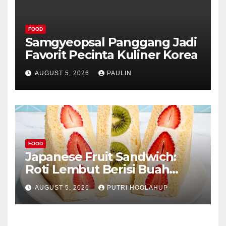
FOOD
Samgyeopsal Panggang Jadi
Favorit Pecinta Kuliner Korea
AUGUST 5, 2026
PAULIN
FOOD
Japanese Fruit Sandwich:
Roti Lembut Berisi Buah
Segar yang Memikat Selera
AUGUST 5, 2026
PUTRI HOOLAHUP