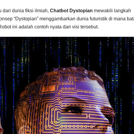
ari dunia fiksi ilmiah,
Chatbot Dystopian
mewakili langkah
onsep “Dystopian” menggambarkan dunia futuristik di mana bat
obot ini adalah contoh nyata dari visi tersebut.