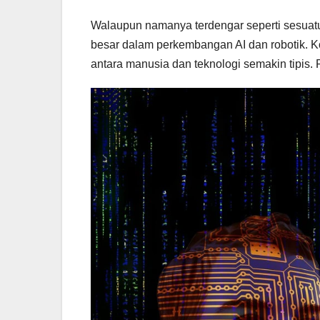
Walaupun namanya terdengar seperti sesuatu d
besar dalam perkembangan AI dan robotik. K
antara manusia dan teknologi semakin tipis. R