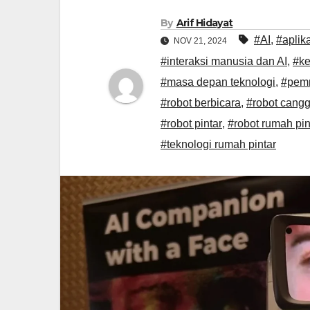
By
Arif Hidayat
#AI
,
#aplika
NOV 21, 2024
#interaksi manusia dan AI
,
#ke
#masa depan teknologi
,
#pemr
#robot berbicara
,
#robot cangg
#robot pintar
,
#robot rumah pin
#teknologi rumah pintar