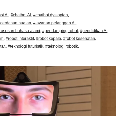
si AI
,
#chatbot AI
,
#chatbot dystopian
,
cerdasan buatan
,
#layanan pelanggan AI
,
osesan bahasa alami
,
#pendamping robot
,
#pendidikan AI
,
ih
,
#robot interaktif
,
#robot kepala
,
#robot kesehatan
,
tar.
,
#teknologi futuristik
,
#teknologi robotik
,