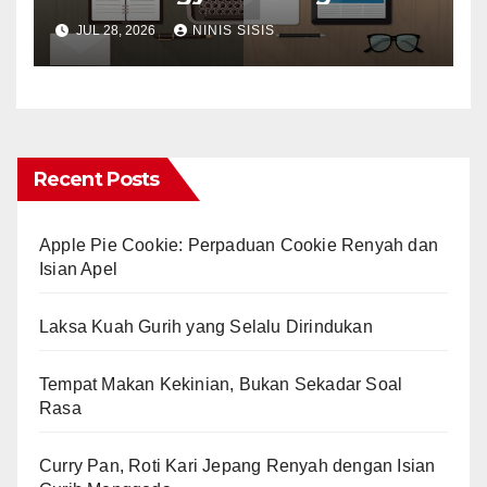
Tech World
JUL 28, 2026
NINIS SISIS
Recent Posts
Apple Pie Cookie: Perpaduan Cookie Renyah dan
Isian Apel
Laksa Kuah Gurih yang Selalu Dirindukan
Tempat Makan Kekinian, Bukan Sekadar Soal
Rasa
Curry Pan, Roti Kari Jepang Renyah dengan Isian