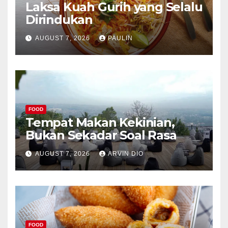
Laksa Kuah Gurih yang Selalu
Dirindukan
AUGUST 7, 2026
PAULIN
FOOD
Tempat Makan Kekinian,
Bukan Sekadar Soal Rasa
AUGUST 7, 2026
ARVIN DIO
FOOD