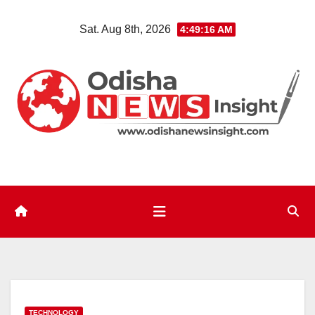
Skip
Sat. Aug 8th, 2026
4:49:16 AM
to
content
TECHNOLOGY