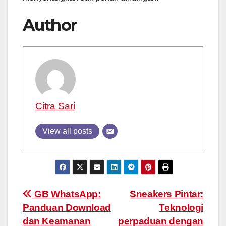
Author
Citra Sari
View all posts
Post
GB WhatsApp:
Sneakers Pintar:
Panduan Download
Teknologi
navigation
dan Keamanan
perpaduan dengan