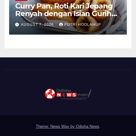
Curry Pan, Roti Kari Jepang
Renyah dengan Isian Gurih
Menggoda
AUGUST 7, 2026
PUTRI HOOLAHUP
Theme: News Way by
Odisha News
.