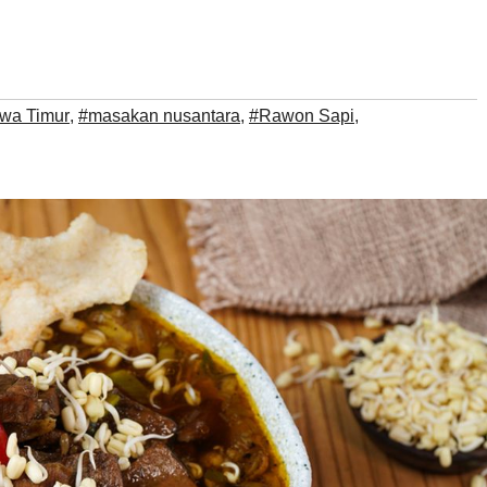
awa Timur
,
#masakan nusantara
,
#Rawon Sapi
,