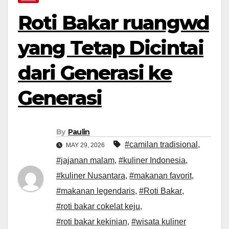
Roti Bakar ruangwd
yang Tetap Dicintai
dari Generasi ke
Generasi
By
Paulin
#camilan tradisional
,
MAY 29, 2026
#jajanan malam
,
#kuliner Indonesia
,
#kuliner Nusantara
,
#makanan favorit
,
#makanan legendaris
,
#Roti Bakar
,
#roti bakar cokelat keju
,
#roti bakar kekinian
,
#wisata kuliner