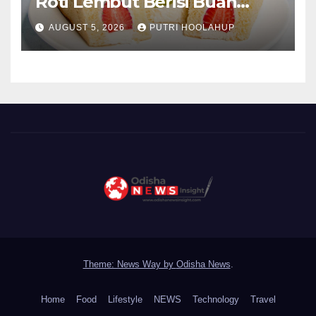
Roti Lembut Berisi Buah
Segar yang Memikat Selera
AUGUST 5, 2026
PUTRI HOOLAHUP
Theme: News Way by
Odisha News
.
Home
Food
Lifestyle
NEWS
Technology
Travel