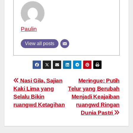
Paulin
View all posts
Post
Nasi Gila, Sajian
Meringue: Putih
Kaki Lima yang
Telur yang Berubah
navigation
Selalu Bikin
Menjadi Keajaiban
ruangwd Ketagihan
ruangwd Ringan
Dunia Pastri