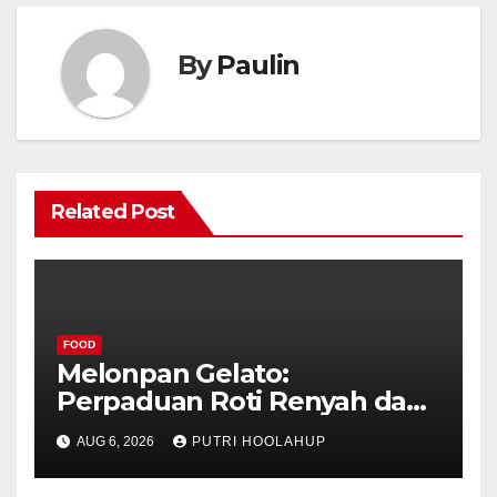
By
Paulin
Related Post
FOOD
Melonpan Gelato:
Perpaduan Roti Renyah dan
Es Krim Lembut yang
AUG 6, 2026
PUTRI HOOLAHUP
Menggoda