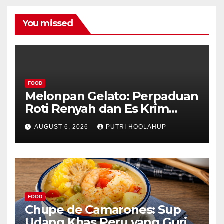
You missed
FOOD
Melonpan Gelato: Perpaduan
Roti Renyah dan Es Krim
Lembut yang Menggoda
AUGUST 6, 2026
PUTRI HOOLAHUP
FOOD
Chupe de Camarones: Sup
Udang Khas Peru yang Gurih