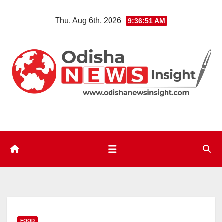
Skip
Thu. Aug 6th, 2026
9:36:52 AM
to
content
FOOD