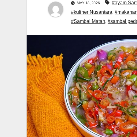
#ayam Sam
MAY 18, 2026
#kuliner Nusantara
,
#makanan
#Sambal Matah
,
#sambal ped