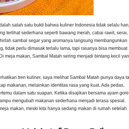
alah salah satu bukti bahwa kuliner Indonesia tidak selalu har
ng terlihat sederhana seperti bawang merah, cabai rawit, serai,
 lahirlah sambal segar yang aromanya langsung membangunkan
g, tidak perlu dimasak terlalu lama, tapi rasanya bisa membuat
. Di meja makan, Sambal Matah sering menjadi bintang kecil ya
atikan tren kuliner, saya melihat Sambal Matah punya daya ta
ap makanan, melainkan identitas rasa yang kuat. Ada pedas,
bertemu dalam satu suapan. Ketika disajikan bersama ayam gore
h mampu mengubah makanan sederhana menjadi terasa spesial.
eja makan, meski kita hanya sedang makan di rumah setelah