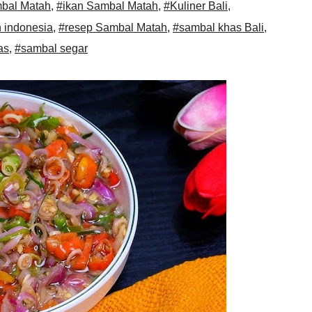
bal Matah
,
#ikan Sambal Matah
,
#Kuliner Bali
,
 indonesia
,
#resep Sambal Matah
,
#sambal khas Bali
,
as
,
#sambal segar