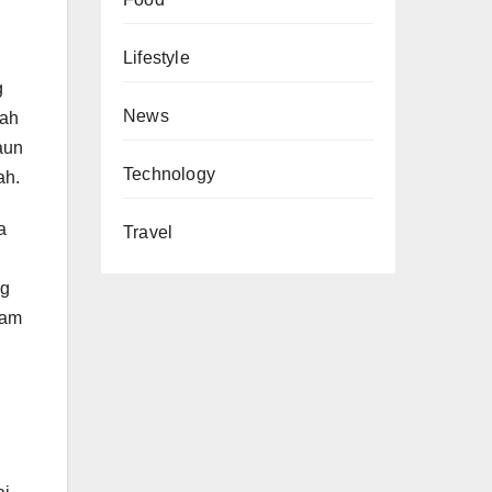
Lifestyle
g
News
rah
aun
Technology
ah.
a
Travel
ng
sam