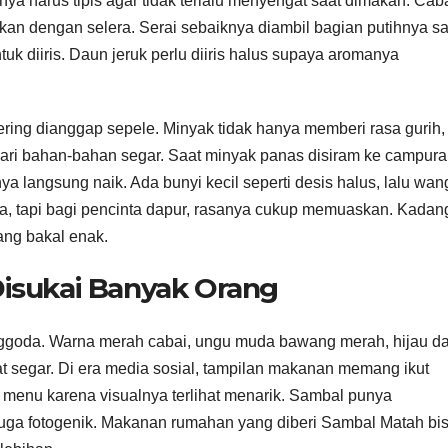
ya harus tipis agar tidak terlalu menyengat saat dimakan. Cab
kan dengan selera. Serai sebaiknya diambil bagian putihnya sa
uk diiris. Daun jeruk perlu diiris halus supaya aromanya
ring dianggap sepele. Minyak tidak hanya memberi rasa gurih,
ari bahan-bahan segar. Saat minyak panas disiram ke campur
ya langsung naik. Ada bunyi kecil seperti desis halus, lalu wan
, tapi bagi pencinta dapur, rasanya cukup memuaskan. Kadan
ang bakal enak.
isukai Banyak Orang
nggoda. Warna merah cabai, ungu muda bawang merah, hijau d
at segar. Di era media sosial, tampilan makanan memang ikut
 menu karena visualnya terlihat menarik. Sambal punya
i juga fotogenik. Makanan rumahan yang diberi Sambal Matah bi