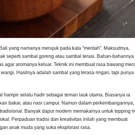
Bali yang namanya merujuk pada kata “mentah”. Maksudnya,
sak seperti sambal goreng atau sambal terasi. Bahan-bahannya
panas agar aromanya keluar. Teknik ini membuat rasa bawang mer
ap wangi. Hasilnya adalah sambal yang terasa ringan, tapi punya
 hampir selalu hadir sebagai teman lauk utama. Biasanya ia
, ikan bakar, atau nasi campur. Namun dalam perkembangannya,
 tradisional. Banyak dapur modern memakainya untuk topping r
okal. Perpaduan tradisi dan kreativitas inilah yang membuat
ngan anak muda yang suka eksplorasi rasa.