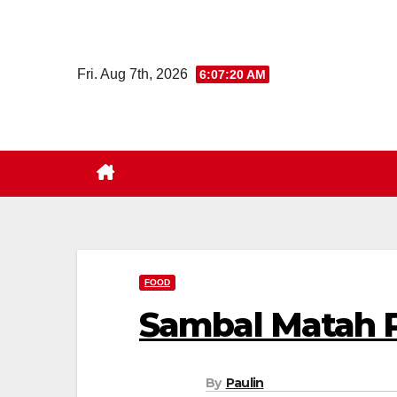
Skip
to
content
Fri. Aug 7th, 2026
6:07:21 AM
FOOD
Sambal Matah P
By
Paulin