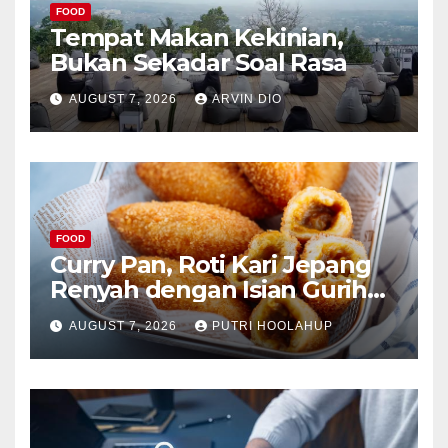
FOOD
Tempat Makan Kekinian,
Bukan Sekadar Soal Rasa
AUGUST 7, 2026
ARVIN DIO
FOOD
Curry Pan, Roti Kari Jepang
Renyah dengan Isian Gurih
Menggoda
AUGUST 7, 2026
PUTRI HOOLAHUP