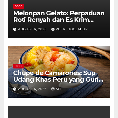
FOOD
Melonpan Gelato: Perpaduan
Roti Renyah dan Es Krim
Lembut yang Menggoda
AUGUST 6, 2026
PUTRI HOOLAHUP
FOOD
Chupe de Camarones: Sup
Udang Khas Peru yang Gurih
Lezat
AUGUST 6, 2026
SITI