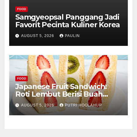
FOOD
Samgyeopsal Panggang Jadi
Favorit Pecinta Kuliner Korea
AUGUST 5, 2026
PAULIN
FOOD
Japanese Fruit Sandwich:
Roti Lembut Berisi Buah
Segar yang Memikat Selera
AUGUST 5, 2026
PUTRI HOOLAHUP