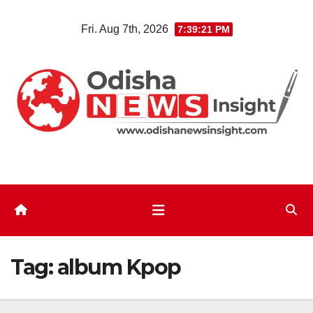
Skip
Fri. Aug 7th, 2026
7:39:22 PM
to
content
Tag:
album Kpop