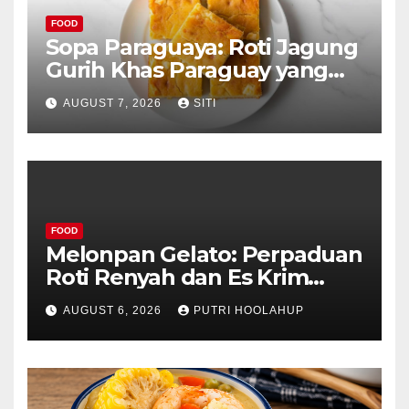
FOOD
Sopa Paraguaya: Roti Jagung
Gurih Khas Paraguay yang
Unik
AUGUST 7, 2026
SITI
FOOD
Melonpan Gelato: Perpaduan
Roti Renyah dan Es Krim
Lembut yang Menggoda
AUGUST 6, 2026
PUTRI HOOLAHUP