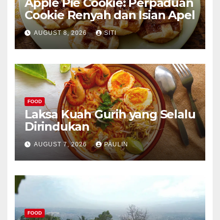
Apple Pie Cookie: Perpaduan
Cookie Renyah dan Isian Apel
AUGUST 8, 2026
SITI
FOOD
Laksa Kuah Gurih yang Selalu
Dirindukan
AUGUST 7, 2026
PAULIN
FOOD