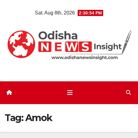
Skip
Sat. Aug 8th, 2026
2:30:55 PM
to
content
Tag:
Amok