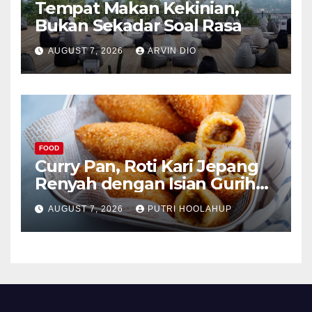
Tempat Makan Kekinian,
Bukan Sekadar Soal Rasa
AUGUST 7, 2026
ARVIN DIO
FOOD
Curry Pan, Roti Kari Jepang
Renyah dengan Isian Gurih
Menggoda
AUGUST 7, 2026
PUTRI HOOLAHUP