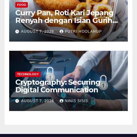
FOOD
Curry Pan, Roti Kari Jepang
Renyah dengan Isian Gurih
Menggoda
AUGUST 7, 2026
PUTRI HOOLAHUP
TECHNOLOGY
Cryptography: Securing
Digital Communication
AUGUST 7, 2026
NINIS SISIS