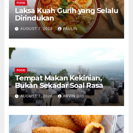
FOOD
Laksa Kuah Gurih yang Selalu
Dirindukan
AUGUST 7, 2026
PAULIN
FOOD
Tempat Makan Kekinian,
Bukan Sekadar Soal Rasa
AUGUST 7, 2026
ARVIN DIO