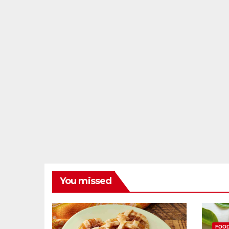
You missed
FOO