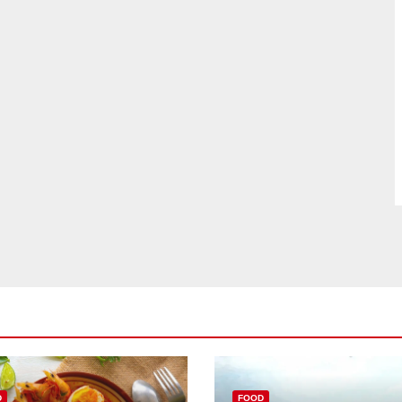
D
FOOD