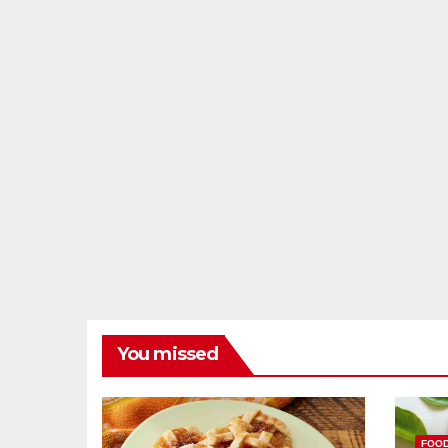
You missed
FOO