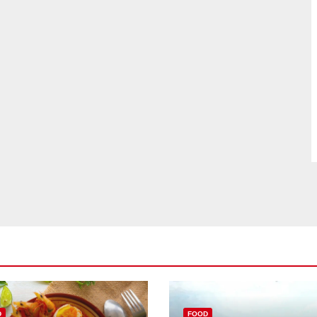
D
FOOD