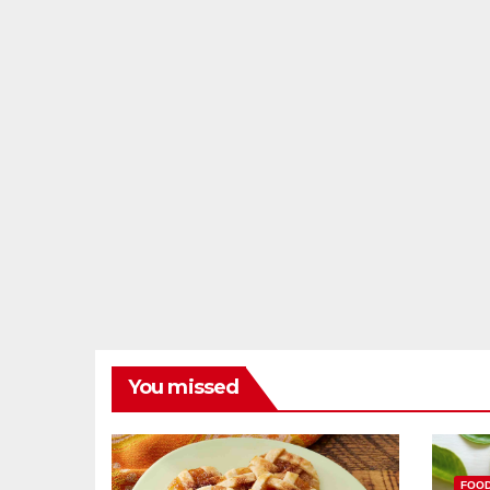
You missed
FOO