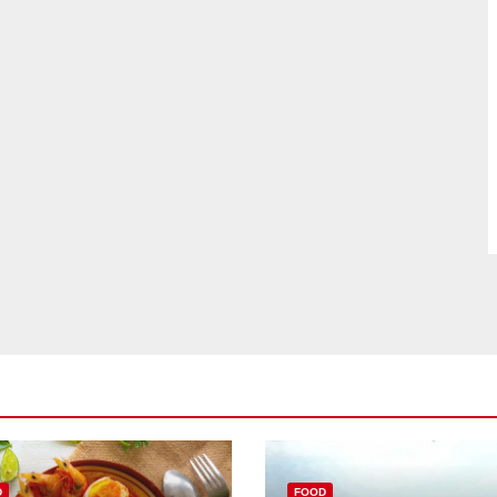
D
FOOD