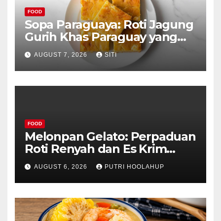
FOOD
Sopa Paraguaya: Roti Jagung
Gurih Khas Paraguay yang
Unik
AUGUST 7, 2026
SITI
FOOD
Melonpan Gelato: Perpaduan
Roti Renyah dan Es Krim
Lembut yang Menggoda
AUGUST 6, 2026
PUTRI HOOLAHUP