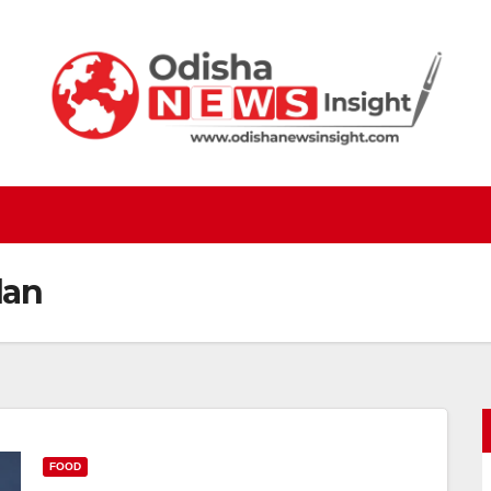
dan
FOOD