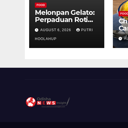
FOOD
Melonpan Gelato:
FOO
Perpaduan Roti
Ch
Renyah dan Es
Ca
AUGUST 6, 2026
PUTRI
Krim Lembut yang
Ud
A
Menggoda
HOOLAHUP
ya