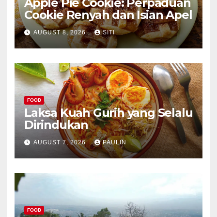
Apple Pie Cookie: Perpaduan
Cookie Renyah dan Isian Apel
AUGUST 8, 2026
SITI
FOOD
Laksa Kuah Gurih yang Selalu
Dirindukan
AUGUST 7, 2026
PAULIN
FOOD