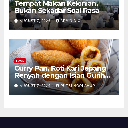
Tempat Makan Kekinian,
Bukan Sekadar Soal Rasa
AUGUST 7, 2026
ARVIN DIO
FOOD
Curry Pan, Roti Kari Jepang
Renyah dengan Isian Gurih
Menggoda
AUGUST 7, 2026
PUTRI HOOLAHUP