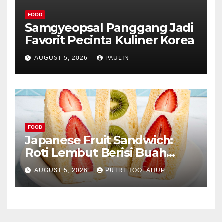
FOOD
Samgyeopsal Panggang Jadi
Favorit Pecinta Kuliner Korea
AUGUST 5, 2026
PAULIN
FOOD
Japanese Fruit Sandwich:
Roti Lembut Berisi Buah
Segar yang Memikat Selera
AUGUST 5, 2026
PUTRI HOOLAHUP