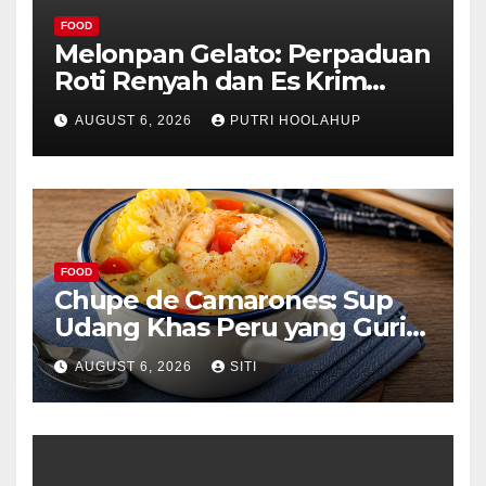
FOOD
Melonpan Gelato: Perpaduan
Roti Renyah dan Es Krim
Lembut yang Menggoda
AUGUST 6, 2026
PUTRI HOOLAHUP
FOOD
Chupe de Camarones: Sup
Udang Khas Peru yang Gurih
Lezat
AUGUST 6, 2026
SITI