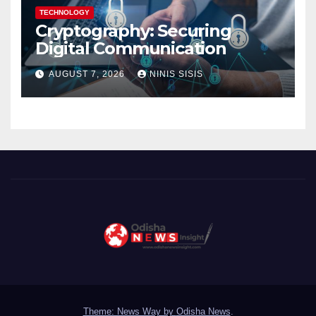
TECHNOLOGY
Cryptography: Securing
Digital Communication
AUGUST 7, 2026
NINIS SISIS
Theme: News Way by
Odisha News
.