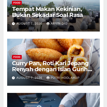
FOOD
Tempat Makan Kekinian,
Bukan Sekadar Soal Rasa
AUGUST 7, 2026
ARVIN DIO
FOOD
Curry Pan, Roti Kari Jepang
Renyah dengan Isian Gurih
Menggoda
AUGUST 7, 2026
PUTRI HOOLAHUP