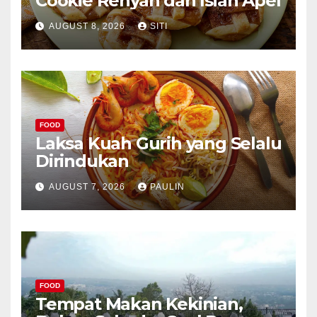
Cookie Renyah dan Isian Apel
AUGUST 8, 2026
SITI
FOOD
Laksa Kuah Gurih yang Selalu
Dirindukan
AUGUST 7, 2026
PAULIN
FOOD
Tempat Makan Kekinian,