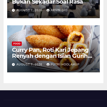
Bukan Sekadar Soal Rasa
AUGUST 7, 2026
ARVIN DIO
FOOD
Curry Pan, Roti Kari Jepang
Renyah dengan Isian Gurih
Menggoda
AUGUST 7, 2026
PUTRI HOOLAHUP