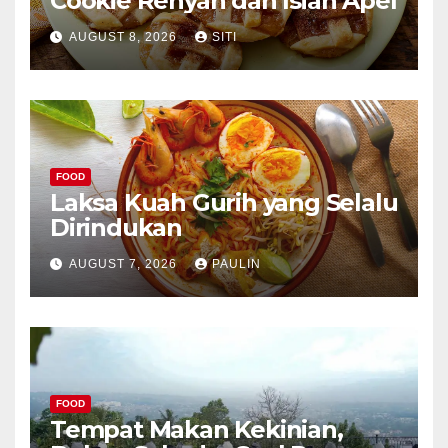
Cookie Renyah dan Isian Apel
AUGUST 8, 2026
SITI
FOOD
Laksa Kuah Gurih yang Selalu
Dirindukan
AUGUST 7, 2026
PAULIN
FOOD
Tempat Makan Kekinian,