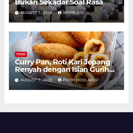
Bukan Sekadar Soal Rasa
AUGUST 7, 2026
ARVIN DIO
FOOD
Curry Pan, Roti Kari Jepang
Renyah dengan Isian Gurih
Menggoda
AUGUST 7, 2026
PUTRI HOOLAHUP