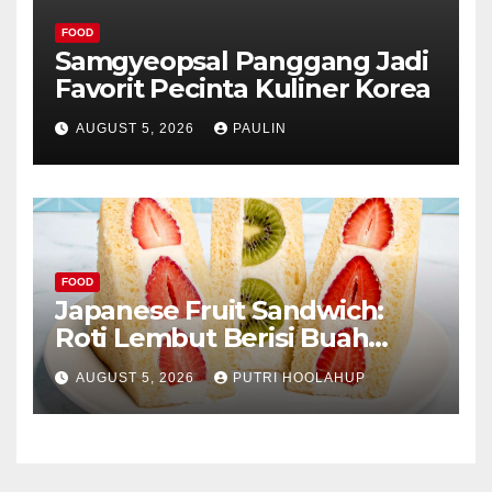
FOOD
Samgyeopsal Panggang Jadi
Favorit Pecinta Kuliner Korea
AUGUST 5, 2026
PAULIN
FOOD
Japanese Fruit Sandwich:
Roti Lembut Berisi Buah
Segar yang Memikat Selera
AUGUST 5, 2026
PUTRI HOOLAHUP