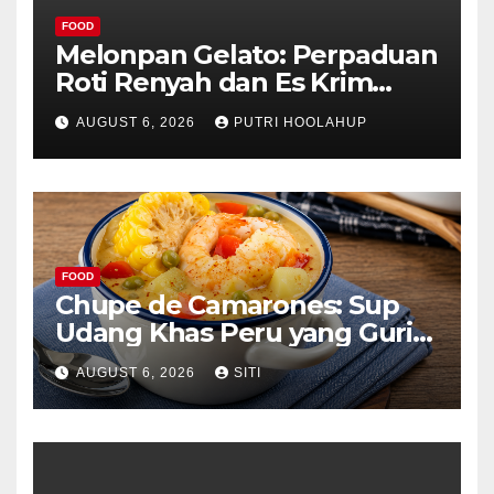
FOOD
Melonpan Gelato: Perpaduan
Roti Renyah dan Es Krim
Lembut yang Menggoda
AUGUST 6, 2026
PUTRI HOOLAHUP
FOOD
Chupe de Camarones: Sup
Udang Khas Peru yang Gurih
Lezat
AUGUST 6, 2026
SITI