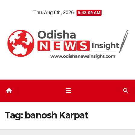
Skip
Thu. Aug 6th, 2026
5:48:10 AM
to
content
Tag:
banosh Karpat