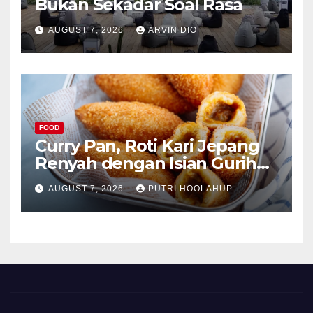
Bukan Sekadar Soal Rasa
AUGUST 7, 2026
ARVIN DIO
FOOD
Curry Pan, Roti Kari Jepang
Renyah dengan Isian Gurih
Menggoda
AUGUST 7, 2026
PUTRI HOOLAHUP