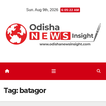
Skip
Sun. Aug 9th, 2026
6:05:22 AM
to
content
Tag:
batagor