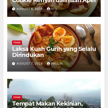
Cookie Renyah dan Isian Apel
AUGUST 8, 2026
SITI
FOOD
Laksa Kuah Gurih yang Selalu
Dirindukan
AUGUST 7, 2026
PAULIN
FOOD
Tempat Makan Kekinian,