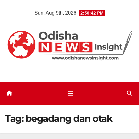
Skip
Sun. Aug 9th, 2026
2:50:42 PM
to
content
Tag:
begadang dan otak