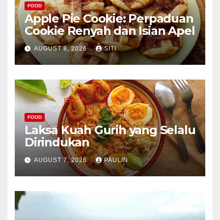
FOOD
Apple Pie Cookie: Perpaduan
Cookie Renyah dan Isian Apel
AUGUST 8, 2026
SITI
FOOD
Laksa Kuah Gurih yang Selalu
Dirindukan
AUGUST 7, 2026
PAULIN