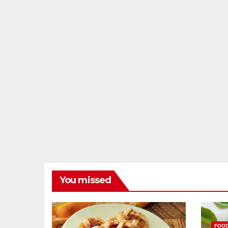
You missed
FOO