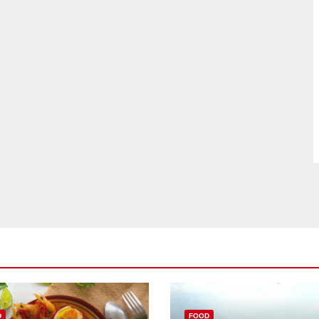
D
FOOD