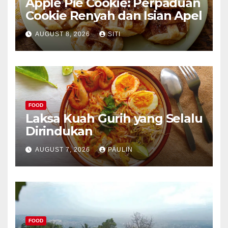
Apple Pie Cookie: Perpaduan
Cookie Renyah dan Isian Apel
AUGUST 8, 2026
SITI
FOOD
Laksa Kuah Gurih yang Selalu
Dirindukan
AUGUST 7, 2026
PAULIN
FOOD