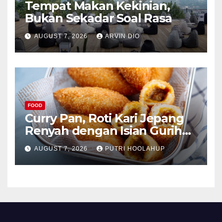
Tempat Makan Kekinian,
Bukan Sekadar Soal Rasa
AUGUST 7, 2026
ARVIN DIO
FOOD
Curry Pan, Roti Kari Jepang
Renyah dengan Isian Gurih
Menggoda
AUGUST 7, 2026
PUTRI HOOLAHUP