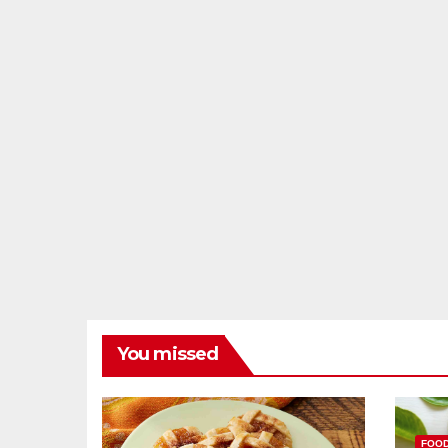
You missed
FOO