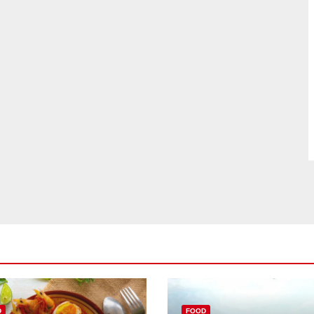
D
FOOD