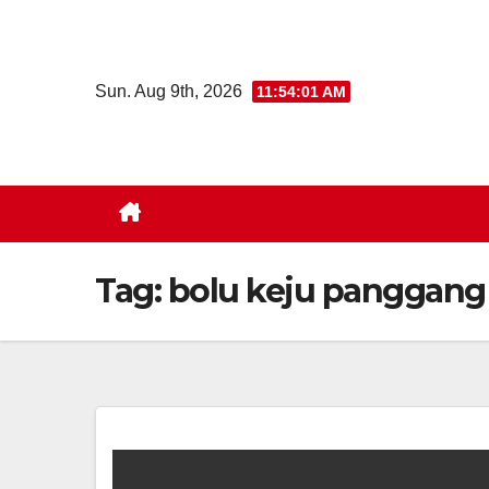
Skip
to
content
Sun. Aug 9th, 2026
11:54:02 AM
Tag:
bolu keju panggang