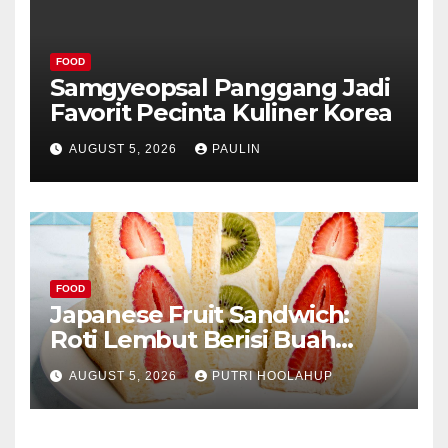
FOOD
Samgyeopsal Panggang Jadi
Favorit Pecinta Kuliner Korea
AUGUST 5, 2026
PAULIN
FOOD
Japanese Fruit Sandwich:
Roti Lembut Berisi Buah
Segar yang Memikat Selera
AUGUST 5, 2026
PUTRI HOOLAHUP