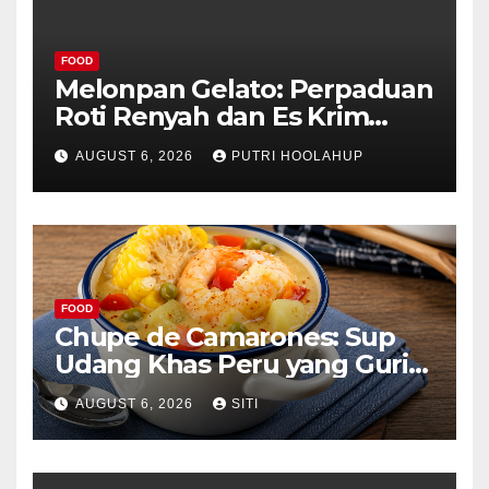
FOOD
Melonpan Gelato: Perpaduan
Roti Renyah dan Es Krim
Lembut yang Menggoda
AUGUST 6, 2026
PUTRI HOOLAHUP
FOOD
Chupe de Camarones: Sup
Udang Khas Peru yang Gurih
Lezat
AUGUST 6, 2026
SITI