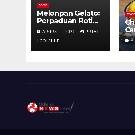
FOOD
Melonpan Gelato:
FOO
Perpaduan Roti
Ch
Renyah dan Es
Ca
AUGUST 6, 2026
PUTRI
Krim Lembut yang
Ud
A
Menggoda
HOOLAHUP
ya