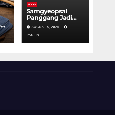
FOOD
Samgyeopsal
Panggang Jadi
Favorit Pecinta
p
AUGUST 5, 2026
Kuliner Korea
ru
PAULIN
t