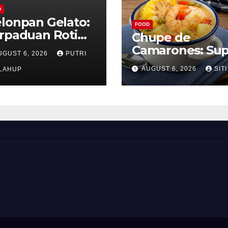
D
lonpan Gelato:
FOOD
rpaduan Roti
Chupe de
nyah dan Es
Camarones: Su
UGUST 6, 2026
PUTRI
im Lembut yang
Udang Khas Pe
AUGUST 6, 2026
SITI
nggoda
LAHUP
yang Gurih Leza