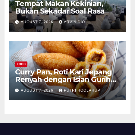
Tempat Makan Kekinian,
Bukan Sekadar Soal Rasa
AUGUST 7, 2026
ARVIN DIO
FOOD
Curry Pan, Roti Kari Jepang
Renyah dengan Isian Gurih
Menggoda
AUGUST 7, 2026
PUTRI HOOLAHUP