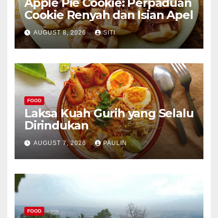
Apple Pie Cookie: Perpaduan
Cookie Renyah dan Isian Apel
AUGUST 8, 2026
SITI
FOOD
Laksa Kuah Gurih yang Selalu
Dirindukan
AUGUST 7, 2026
PAULIN
FOOD