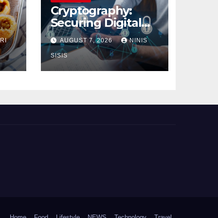
Cryptography:
Securing Digital
Communication
RI
AUGUST 7, 2026
NINIS
SISIS
Home
Food
Lifestyle
NEWS
Technology
Travel