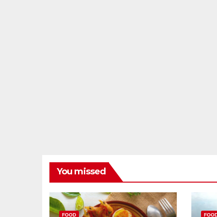
You missed
FOOD
FOO