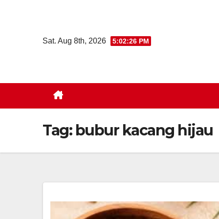
Skip
to
content
Sat. Aug 8th, 2026
5:02:27 PM
Tag:
bubur kacang hijau