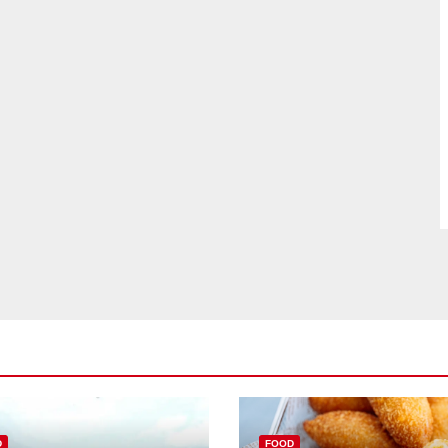
D
FOOD