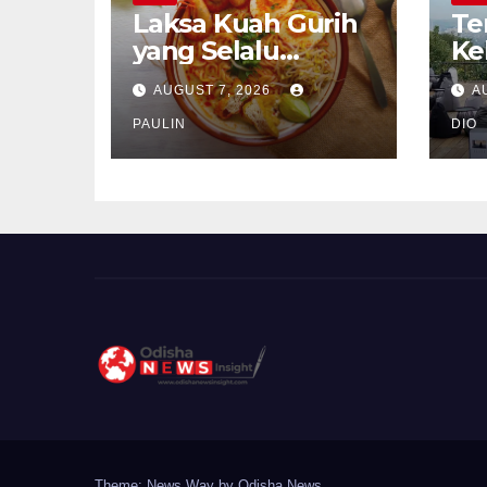
Laksa Kuah Gurih
Te
yang Selalu
Ke
Dirindukan
Se
AUGUST 7, 2026
A
PAULIN
DIO
Theme: News Way by
Odisha News
.