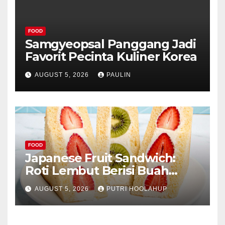
FOOD
Samgyeopsal Panggang Jadi
Favorit Pecinta Kuliner Korea
AUGUST 5, 2026
PAULIN
FOOD
Japanese Fruit Sandwich:
Roti Lembut Berisi Buah
Segar yang Memikat Selera
AUGUST 5, 2026
PUTRI HOOLAHUP