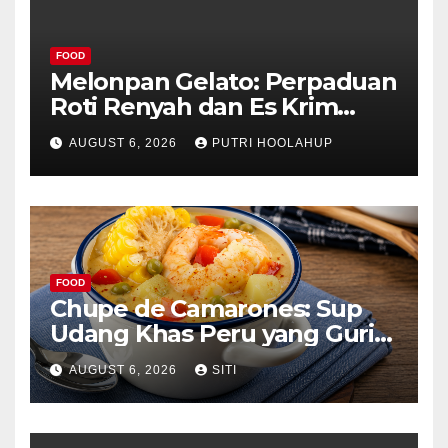
FOOD
Melonpan Gelato: Perpaduan
Roti Renyah dan Es Krim
Lembut yang Menggoda
AUGUST 6, 2026
PUTRI HOOLAHUP
FOOD
Chupe de Camarones: Sup
Udang Khas Peru yang Gurih
Lezat
AUGUST 6, 2026
SITI