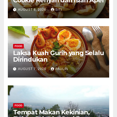
Cookie Renyah dan Isian Apel
AUGUST 8, 2026
SITI
FOOD
Laksa Kuah Gurih yang Selalu
Dirindukan
AUGUST 7, 2026
PAULIN
FOOD
Tempat Makan Kekinian,