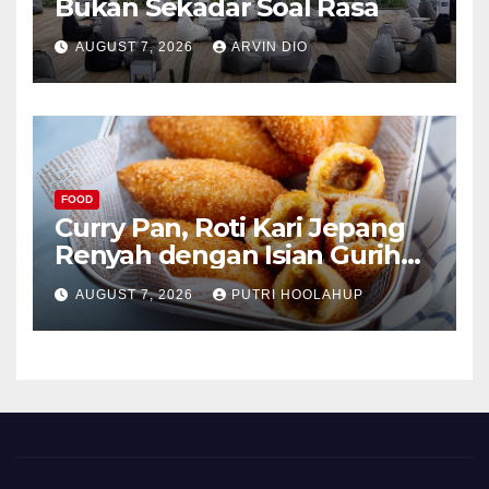
Bukan Sekadar Soal Rasa
AUGUST 7, 2026
ARVIN DIO
FOOD
Curry Pan, Roti Kari Jepang
Renyah dengan Isian Gurih
Menggoda
AUGUST 7, 2026
PUTRI HOOLAHUP