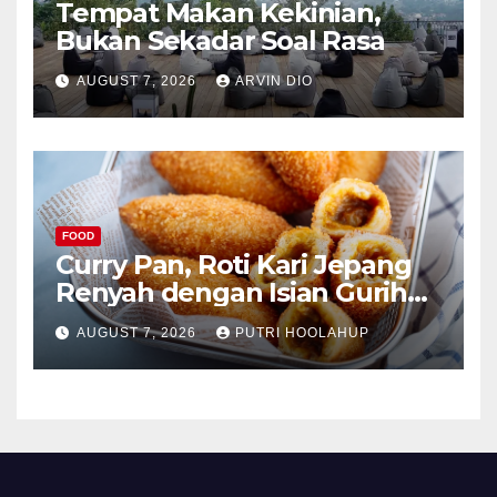
Tempat Makan Kekinian,
Bukan Sekadar Soal Rasa
AUGUST 7, 2026
ARVIN DIO
FOOD
Curry Pan, Roti Kari Jepang
Renyah dengan Isian Gurih
Menggoda
AUGUST 7, 2026
PUTRI HOOLAHUP