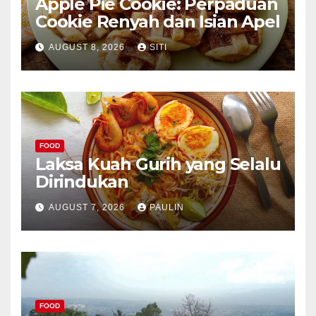
Apple Pie Cookie: Perpaduan
Cookie Renyah dan Isian Apel
AUGUST 8, 2026
SITI
FOOD
Laksa Kuah Gurih yang Selalu
Dirindukan
AUGUST 7, 2026
PAULIN
FOOD