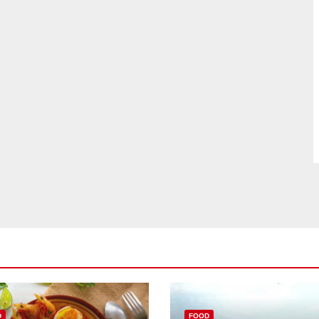
D
FOOD