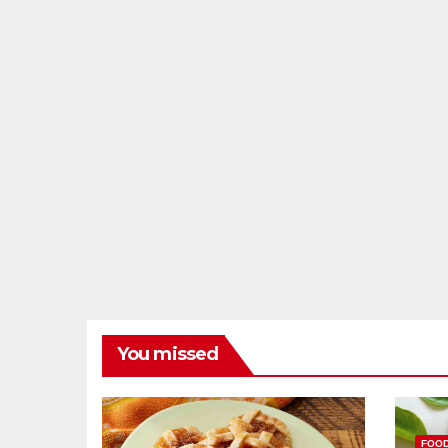
You missed
FOO