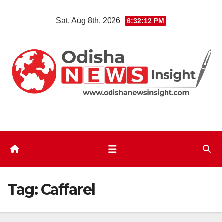
Skip
Sat. Aug 8th, 2026
6:32:13 PM
to
content
Tag:
Caffarel