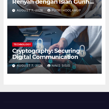
Renyah dengan Isian Gurih
Menggoda
AUGUST 7, 2026
PUTRI HOOLAHUP
TECHNOLOGY
Cryptography: Securing
Digital Communication
AUGUST 7, 2026
NINIS SISIS