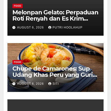
FOOD
Melonpan Gelato: Perpaduan
Roti Renyah dan Es Krim
Lembut yang Menggoda
AUGUST 6, 2026
PUTRI HOOLAHUP
FOOD
Chupe de Camarones: Sup
Udang Khas Peru yang Gurih
Lezat
AUGUST 6, 2026
SITI