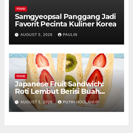
FOOD
Samgyeopsal Panggang Jadi
Favorit Pecinta Kuliner Korea
AUGUST 5, 2026
PAULIN
FOOD
Japanese Fruit Sandwich:
Roti Lembut Berisi Buah
Segar yang Memikat Selera
AUGUST 5, 2026
PUTRI HOOLAHUP