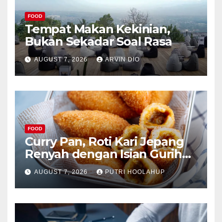
FOOD
Tempat Makan Kekinian,
Bukan Sekadar Soal Rasa
AUGUST 7, 2026
ARVIN DIO
FOOD
Curry Pan, Roti Kari Jepang
Renyah dengan Isian Gurih
Menggoda
AUGUST 7, 2026
PUTRI HOOLAHUP