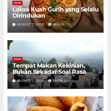
FOOD
Laksa Kuah Gurih yang Selalu
Dirindukan
AUGUST 7, 2026
PAULIN
FOOD
Tempat Makan Kekinian,
Bukan Sekadar Soal Rasa
AUGUST 7, 2026
ARVIN DIO