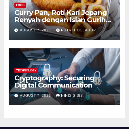
FOOD
Curry Pan, Roti Kari Jepang
Renyah dengan Isian Gurih
Menggoda
AUGUST 7, 2026
PUTRI HOOLAHUP
TECHNOLOGY
Cryptography: Securing
Digital Communication
AUGUST 7, 2026
NINIS SISIS