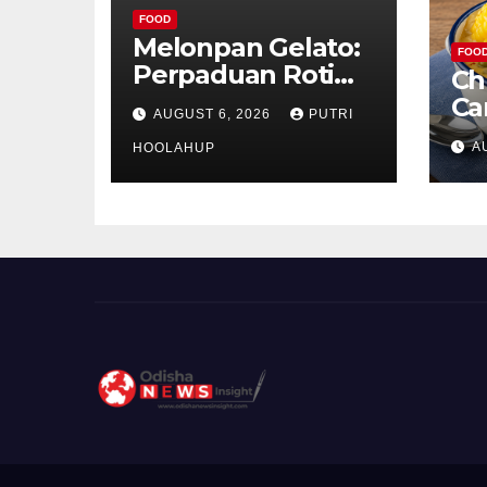
FOOD
Melonpan Gelato:
FOO
Perpaduan Roti
Ch
Renyah dan Es
Ca
AUGUST 6, 2026
PUTRI
Krim Lembut yang
Ud
A
Menggoda
HOOLAHUP
ya