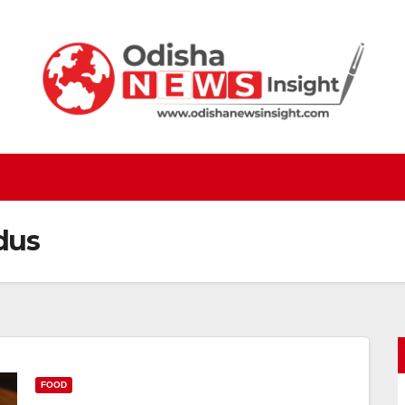
dus
FOOD