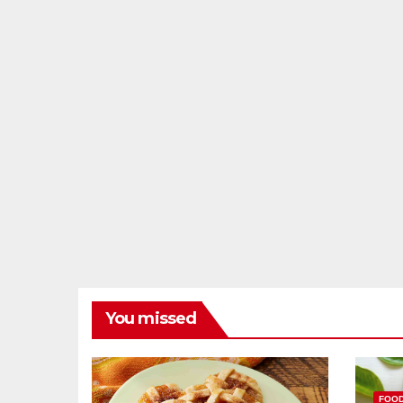
You missed
FOO