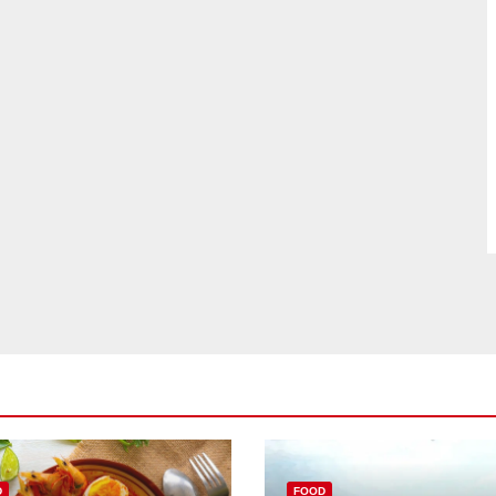
D
FOOD