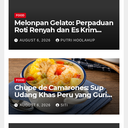
FOOD
Melonpan Gelato: Perpaduan
Roti Renyah dan Es Krim
Lembut yang Menggoda
AUGUST 6, 2026
PUTRI HOOLAHUP
FOOD
Chupe de Camarones: Sup
Udang Khas Peru yang Gurih
Lezat
AUGUST 6, 2026
SITI