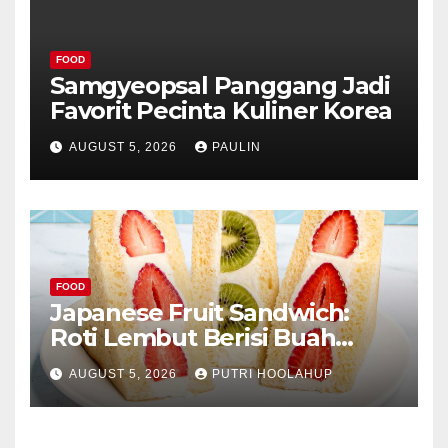
FOOD
Samgyeopsal Panggang Jadi
Favorit Pecinta Kuliner Korea
AUGUST 5, 2026
PAULIN
FOOD
Japanese Fruit Sandwich:
Roti Lembut Berisi Buah
Segar yang Memikat Selera
AUGUST 5, 2026
PUTRI HOOLAHUP