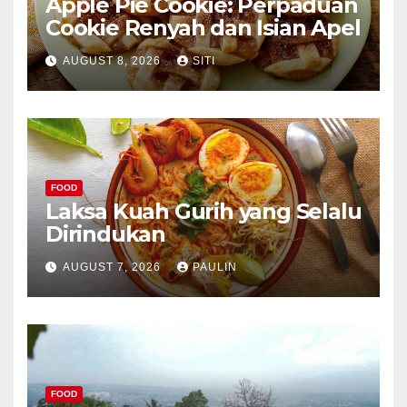
Apple Pie Cookie: Perpaduan
Cookie Renyah dan Isian Apel
AUGUST 8, 2026
SITI
FOOD
Laksa Kuah Gurih yang Selalu
Dirindukan
AUGUST 7, 2026
PAULIN
FOOD