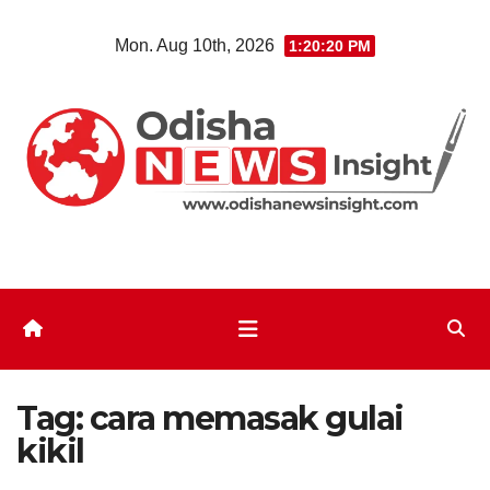
Skip
Mon. Aug 10th, 2026
1:20:21 PM
to
content
Tag:
cara memasak gulai
kikil