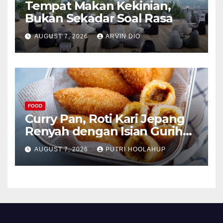
Tempat Makan Kekinian,
Bukan Sekadar Soal Rasa
AUGUST 7, 2026
ARVIN DIO
FOOD
Curry Pan, Roti Kari Jepang
Renyah dengan Isian Gurih
Menggoda
AUGUST 7, 2026
PUTRI HOOLAHUP