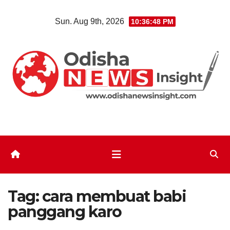
Skip
Sun. Aug 9th, 2026
10:36:49 PM
to
content
Tag:
cara membuat babi
panggang karo