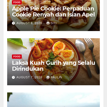
FOOD
Apple Pie Cookie: Perpaduan
Cookie Renyah dan Isian Apel
AUGUST 8, 2026
SITI
FOOD
Laksa Kuah Gurih yang Selalu
Dirindukan
AUGUST 7, 2026
PAULIN