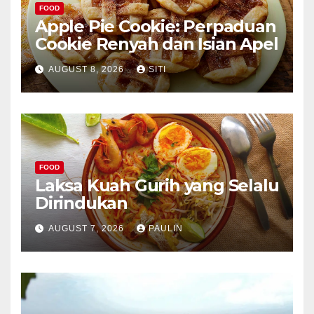
FOOD
Apple Pie Cookie: Perpaduan
Cookie Renyah dan Isian Apel
AUGUST 8, 2026
SITI
FOOD
Laksa Kuah Gurih yang Selalu
Dirindukan
AUGUST 7, 2026
PAULIN